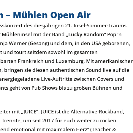
m – Mühlen Open Air
sskonzert des diesjährigen 21. Insel-Sommer-Traums
r Mühleninsel mit der Band
„Lucky Random“
Pop ’n
anja Werner (Gesang) und dem, in den USA geborenen,
et und tourt seitdem sowohl im gesamten
barten Frankreich und Luxemburg. Mit amerikanischer
, bringen sie diesen authentischen Sound live auf die
e energiegeladene Live-Auftritte zwischen Covers und
ents geht von Pub Shows bis zu großen Bühnen und
iter mit
„JUICE“
. JUICE ist die Alternative-Rockband,
 trennte, um seit 2017 für euch weiter zu rocken.
erend emotional mit maximalem Herz“ (Teacher &