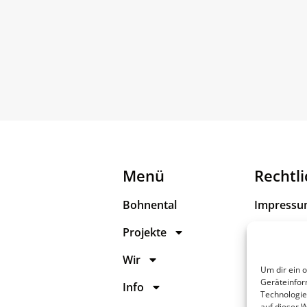
Menü
Rechtl
Bohnental
Impress
Projekte
Datenschu
Wir
Erklärung
Um dir ein 
Barrierefr
Geräteinfor
Info
Technologie
auf dieser 