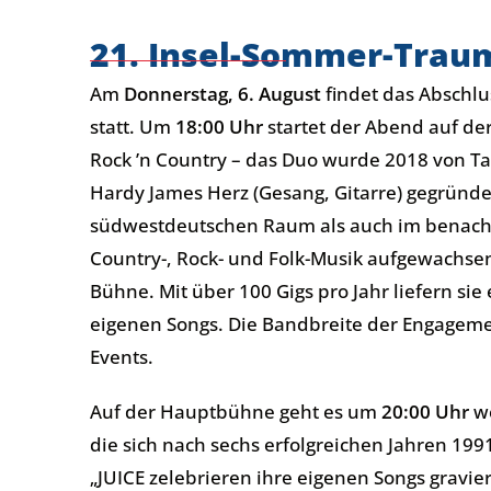
21. Insel-Sommer-Trau
Am
Donnerstag, 6. August
findet das Abschlu
statt. Um
18:00 Uhr
startet der Abend auf de
Rock ’n Country – das Duo wurde 2018 von T
Hardy James Herz (Gesang, Gitarre) gegründ
südwestdeutschen Raum als auch im benach
Country-, Rock- und Folk-Musik aufgewachsen
Bühne. Mit über 100 Gigs pro Jahr liefern si
eigenen Songs. Die Bandbreite der Engagem
Events.
Auf der Hauptbühne geht es um
20:00 Uhr
we
die sich nach sechs erfolgreichen Jahren 1991
„JUICE zelebrieren ihre eigenen Songs gravi