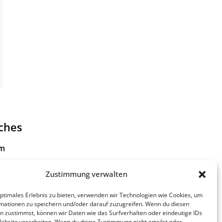
iches
um
tzerklärung
Zustimmung verwalten
 zur
optimales Erlebnis zu bieten, verwenden wir Technologien wie Cookies, um
eiheit
mationen zu speichern und/oder darauf zuzugreifen. Wenn du diesen
n zustimmst, können wir Daten wie das Surfverhalten oder eindeutige IDs
Website verarbeiten. Wenn du deine Zustimmung nicht erteilst oder