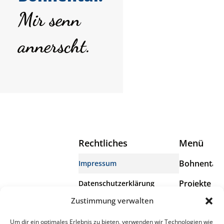
Mir senn
annerscht.
Rechtliches
Menü
Bohnental
Impressum
Projekte
Datenschutzerklärung
Das Bohnental
Zustimmung verwalten
Wir
Erklärung zur Barrierefreiheit
umfasst die Dörfer
Scheuern,
Um dir ein optimales Erlebnis zu bieten, verwenden wir Technologien wie
Info