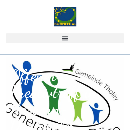
Offener
Kreativtreff in
Hasborn-
Dautweiler