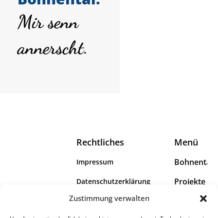
Mir senn
annerscht.
Rechtliches
Menü
Bohnental
Impressum
Projekte
Datenschutzerklärung
Das Bohnental
Zustimmung verwalten
Wir
Erklärung zur Barrierefreiheit
umfasst die Dörfer
Scheuern,