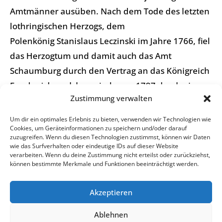
Amtmänner ausüben. Nach dem Tode des letzten
lothringischen Herzogs, dem
Polenkönig Stanislaus Leczinski im Jahre 1766, fiel
das Herzogtum und damit auch das Amt
Schaumburg durch den Vertrag an das Königreich
Frankreich, welches wiederum 1787 durch einen
Zustimmung verwalten
Tauschvertrag das Amt Schaumburg an
das Herzogtum Pfalz-Zweibrücken abtrat. Hier
Um dir ein optimales Erlebnis zu bieten, verwenden wir Technologien wie
Cookies, um Geräteinformationen zu speichern und/oder darauf
verblieb Scheuern bis zu den Wirren
zuzugreifen. Wenn du diesen Technologien zustimmst, können wir Daten
der Französischen Revolution 1793. Durch diese
wie das Surfverhalten oder eindeutige IDs auf dieser Website
verarbeiten. Wenn du deine Zustimmung nicht erteilst oder zurückziehst,
Revolution verlor die Abtei ihre Rechte an den
können bestimmte Merkmale und Funktionen beeinträchtigt werden.
beiden Ortschaften.
Akzeptieren
Um 1800 wurde Scheuern dem Amt Tholey, nach
1815 der Bürgermeisterei Tholey zugeordnet. Der
Ablehnen