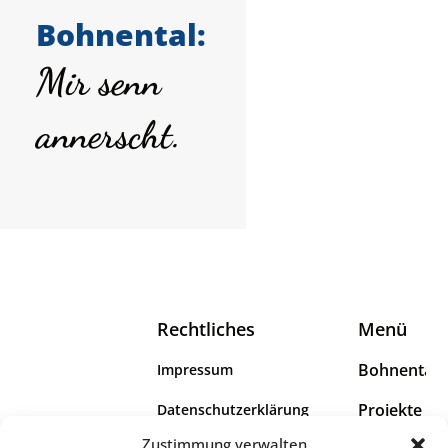
Bohnental:
Mir senn
annerscht.
Rechtliches
Menü
Bohnental
Impressum
Projekte
Datenschutzerklärung
Das Bohnental
Zustimmung verwalten