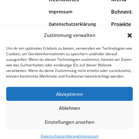
Bohnental
Impressum
Projekte
Datenschutzerklärung
Das Bohnental
Zustimmung verwalten
Wir
Erklärung zur Barrierefreiheit
umfasst die Dörfer
Scheuern,
Info
Um dir ein optimales Erlebnis zu bieten, verwenden wir Technologien wie
Cookies, um Geräteinformationen zu speichern und/oder darauf
Überroth-
zuzugreifen. Wenn du diesen Technologien zustimmst, können wir Daten
Niederhofen,
wie das Surfverhalten oder eindeutige IDs auf dieser Website
Lindscheid, Neipel
verarbeiten. Wenn du deine Zustimmung nicht erteilst oder zurückziehst,
können bestimmte Merkmale und Funktionen beeinträchtigt werden.
und Dorf im
Bohnental.
Akzeptieren
Ablehnen
Einstellungen ansehen
© 2026 All Rights Reserved.
Datenschutzerklärung
Impressum