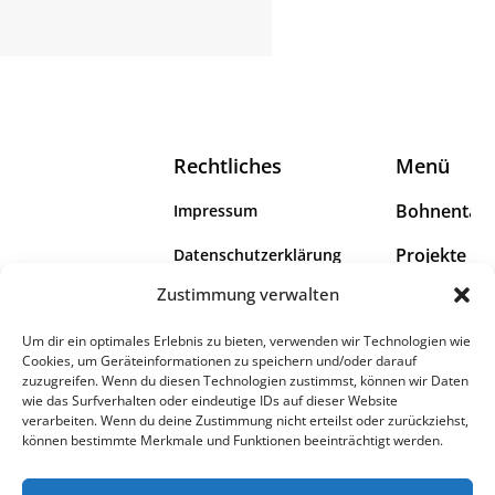
Rechtliches
Menü
Bohnental
Impressum
Projekte
Datenschutzerklärung
Das Bohnental
Zustimmung verwalten
Wir
Erklärung zur Barrierefreiheit
umfasst die Dörfer
Scheuern,
Um dir ein optimales Erlebnis zu bieten, verwenden wir Technologien wie
Info
Cookies, um Geräteinformationen zu speichern und/oder darauf
Überroth-
zuzugreifen. Wenn du diesen Technologien zustimmst, können wir Daten
Niederhofen,
wie das Surfverhalten oder eindeutige IDs auf dieser Website
Lindscheid, Neipel
verarbeiten. Wenn du deine Zustimmung nicht erteilst oder zurückziehst,
können bestimmte Merkmale und Funktionen beeinträchtigt werden.
und Dorf im
Bohnental.