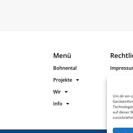
Menü
Rechtl
Bohnental
Impress
Projekte
Datenschu
Wir
Erklärung
Um dir ein 
Barrierefr
Geräteinfor
Info
Technologie
auf dieser 
zurückziehs