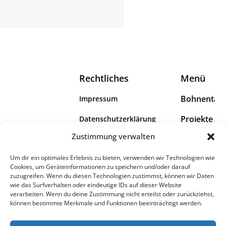
Rechtliches
Menü
Bohnental
Impressum
Projekte
Datenschutzerklärung
Das Bohnental
Zustimmung verwalten
Wir
Erklärung zur Barrierefreiheit
umfasst die Dörfer
Scheuern,
Um dir ein optimales Erlebnis zu bieten, verwenden wir Technologien wie
Info
Cookies, um Geräteinformationen zu speichern und/oder darauf
Überroth-
zuzugreifen. Wenn du diesen Technologien zustimmst, können wir Daten
Niederhofen,
wie das Surfverhalten oder eindeutige IDs auf dieser Website
Lindscheid, Neipel
verarbeiten. Wenn du deine Zustimmung nicht erteilst oder zurückziehst,
können bestimmte Merkmale und Funktionen beeinträchtigt werden.
und Dorf im
Bohnental.